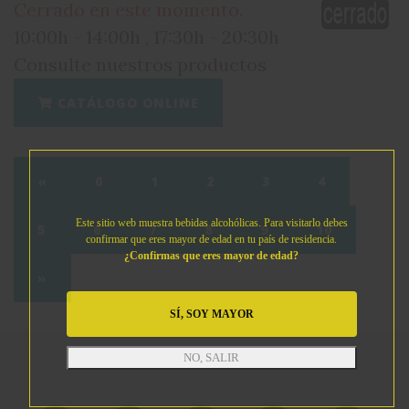
Cerrado en este momento
.
10:00h - 14:00h , 17:30h - 20:30h
Consulte nuestros productos
CATÁLOGO ONLINE
«
0
1
2
3
4
Este sitio web muestra bebidas alcohólicas. Para visitarlo debes
5
6
7
8
9
10
confirmar que eres mayor de edad en tu país de residencia.
¿Confirmas que eres mayor de edad?
»
SÍ, SOY MAYOR
NO, SALIR