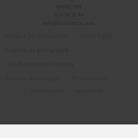
B66627985
674 54 26 99
info@la-branca.com
Venta a profesionales
Aviso legal
Política de privacidad
Condiciones de compra
Política de cookies
Proveedores
Idioma Español
Idioma Català