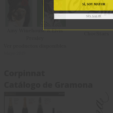
SÍ, SOY MAYOR
NO, SALIR
Amy Winehouse & Elvis
ChocStars
Presley
Ver productos disponibles
Mayo 2019
Corpinnat
Catálogo de Gramona