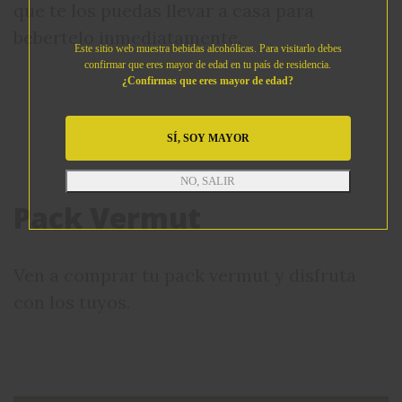
que te los puedas llevar a casa para
bebertelo inmediatamente.
Este sitio web muestra bebidas alcohólicas. Para visitarlo debes
confirmar que eres mayor de edad en tu país de residencia.
¿Confirmas que eres mayor de edad?
SÍ, SOY MAYOR
NO, SALIR
Pack Vermut
Ven a comprar tu pack vermut y disfruta
con los tuyos.