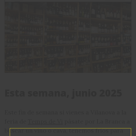
Esta semana, junio 2025
Este fin de semana si vienes a Vilanova a la
feria de
Temps de Vi
pásate por La Branca a
buscar un vino o cava, tenemos fríos para