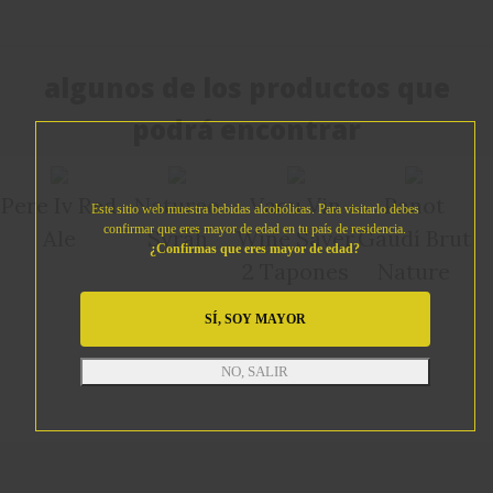
algunos de los productos que
podrá encontrar
Pere Iv Red
Natureo
Vacu Vin
Panot
Este sitio web muestra bebidas alcohólicas. Para visitarlo debes
confirmar que eres mayor de edad en tu país de residencia.
Ale
Syrah
Wine Saver
Gaudí Brut
¿Confirmas que eres mayor de edad?
2 Tapones
Nature
SÍ, SOY MAYOR
NO, SALIR